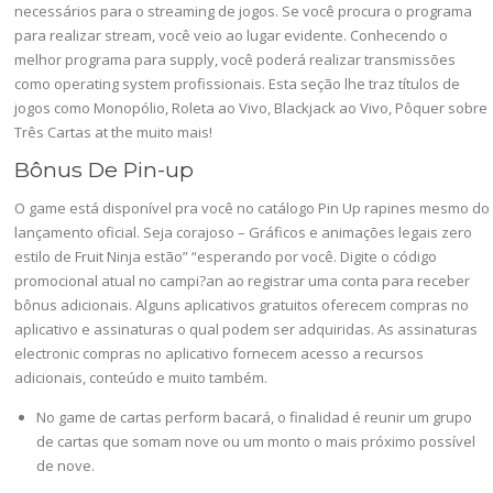
necessários para o streaming de jogos. Se você procura o programa
para realizar stream, você veio ao lugar evidente. Conhecendo o
melhor programa para supply, você poderá realizar transmissões
como operating system profissionais. Esta seção lhe traz títulos de
jogos como Monopólio, Roleta ao Vivo, Blackjack ao Vivo, Pôquer sobre
Três Cartas at the muito mais!
Bônus De Pin-up
O game está disponível pra você no catálogo Pin Up rapines mesmo do
lançamento oficial. Seja corajoso – Gráficos e animações legais zero
estilo de Fruit Ninja estão” “esperando por você. Digite o código
promocional atual no campi?an ao registrar uma conta para receber
bônus adicionais. Alguns aplicativos gratuitos oferecem compras no
aplicativo e assinaturas o qual podem ser adquiridas. As assinaturas
electronic compras no aplicativo fornecem acesso a recursos
adicionais, conteúdo e muito também.
No game de cartas perform bacará, o finalidad é reunir um grupo
de cartas que somam nove ou um monto o mais próximo possível
de nove.