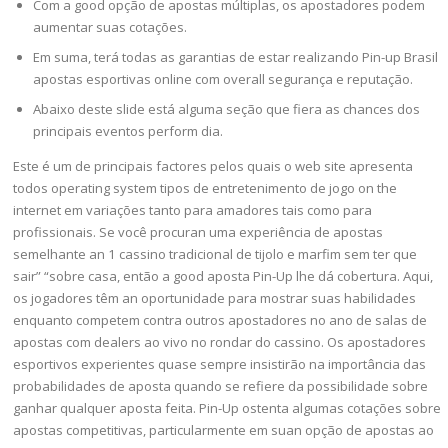
Com a good opção de apostas múltiplas, os apostadores podem
aumentar suas cotações.
Em suma, terá todas as garantias de estar realizando Pin-up Brasil
apostas esportivas online com overall segurança e reputação.
Abaixo deste slide está alguma seção que fiera as chances dos
principais eventos perform dia.
Este é um de principais factores pelos quais o web site apresenta
todos operating system tipos de entretenimento de jogo on the
internet em variações tanto para amadores tais como para
profissionais. Se você procuran uma experiência de apostas
semelhante an 1 cassino tradicional de tijolo e marfim sem ter que
sair” “sobre casa, então a good aposta Pin-Up lhe dá cobertura. Aqui,
os jogadores têm an oportunidade para mostrar suas habilidades
enquanto competem contra outros apostadores no ano de salas de
apostas com dealers ao vivo no rondar do cassino. Os apostadores
esportivos experientes quase sempre insistirão na importância das
probabilidades de aposta quando se refiere da possibilidade sobre
ganhar qualquer aposta feita. Pin-Up ostenta algumas cotações sobre
apostas competitivas, particularmente em suan opção de apostas ao