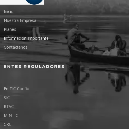
Inicio
Nuestra Empresa
Planes
Información Importante
Contáctenos
ENTES REGULADORES
En TIC Confío
SIC
RTVC
MINTIC
CRC