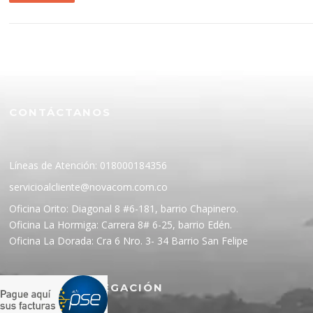
CONTÁCTANOS
Líneas de Atención: 018000184356
servicioalcliente@novacom.com.co
Oficina Orito: Diagonal 8 #6-181, barrio Chapinero.
Oficina La Hormiga: Carrera 8# 6-25, barrio Edén.
Oficina La Dorada: Cra 6 Nro. 3- 34 Barrio San Felipe
MENÚ DE NAVEGACIÓN