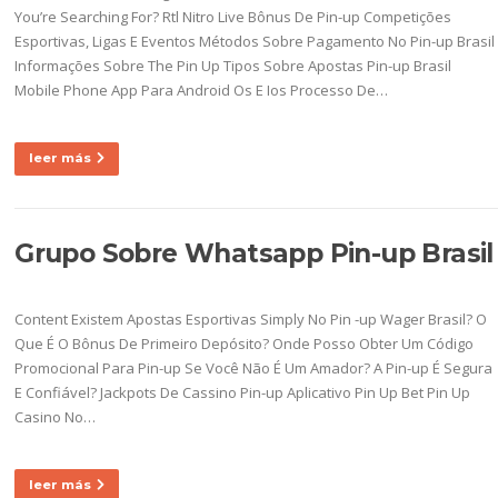
You’re Searching For? Rtl Nitro Live Bônus De Pin-up Competições
Esportivas, Ligas E Eventos Métodos Sobre Pagamento No Pin-up Brasil
Informações Sobre The Pin Up Tipos Sobre Apostas Pin-up Brasil
Mobile Phone App Para Android Os E Ios Processo De…
leer más
Grupo Sobre Whatsapp Pin-up Brasil
Content Existem Apostas Esportivas Simply No Pin -up Wager Brasil? O
Que É O Bônus De Primeiro Depósito? Onde Posso Obter Um Código
Promocional Para Pin-up Se Você Não É Um Amador? A Pin-up É Segura
E Confiável? Jackpots De Cassino Pin-up Aplicativo Pin Up Bet Pin Up
Casino No…
leer más