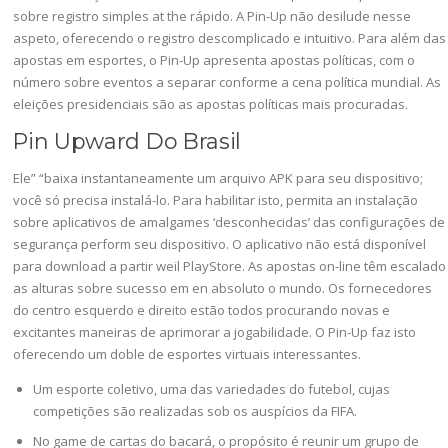
sobre registro simples at the rápido. A Pin-Up não desilude nesse
aspeto, oferecendo o registro descomplicado e intuitivo. Para além das
apostas em esportes, o Pin-Up apresenta apostas políticas, com o
número sobre eventos a separar conforme a cena política mundial. As
eleições presidenciais são as apostas políticas mais procuradas.
Pin Upward Do Brasil
Ele” “baixa instantaneamente um arquivo APK para seu dispositivo;
você só precisa instalá-lo. Para habilitar isto, permita an instalação
sobre aplicativos de amalgames ‘desconhecidas’ das configurações de
segurança perform seu dispositivo. O aplicativo não está disponível
para download a partir weil PlayStore. As apostas on-line têm escalado
as alturas sobre sucesso em en absoluto o mundo. Os fornecedores
do centro esquerdo e direito estão todos procurando novas e
excitantes maneiras de aprimorar a jogabilidade. O Pin-Up faz isto
oferecendo um doble de esportes virtuais interessantes.
Um esporte coletivo, uma das variedades do futebol, cujas
competições são realizadas sob os auspícios da FIFA.
No game de cartas do bacará, o propósito é reunir um grupo de