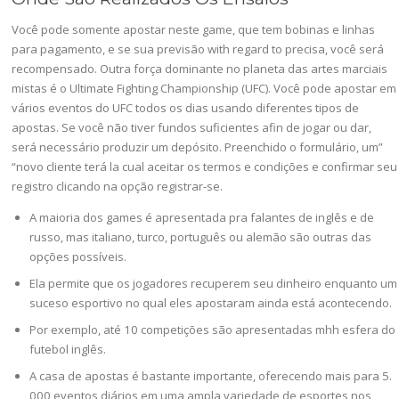
Você pode somente apostar neste game, que tem bobinas e linhas
para pagamento, e se sua previsão with regard to precisa, você será
recompensado. Outra força dominante no planeta das artes marciais
mistas é o Ultimate Fighting Championship (UFC). Você pode apostar em
vários eventos do UFC todos os dias usando diferentes tipos de
apostas. Se você não tiver fundos suficientes afin de jogar ou dar,
será necessário produzir um depósito. Preenchido o formulário, um”
“novo cliente terá la cual aceitar os termos e condições e confirmar seu
registro clicando na opção registrar-se.
A maioria dos games é apresentada pra falantes de inglês e de
russo, mas italiano, turco, português ou alemão são outras das
opções possíveis.
Ela permite que os jogadores recuperem seu dinheiro enquanto um
suceso esportivo no qual eles apostaram ainda está acontecendo.
Por exemplo, até 10 competições são apresentadas mhh esfera do
futebol inglês.
A casa de apostas é bastante importante, oferecendo mais para 5.
000 eventos diários em uma ampla variedade de esportes nos