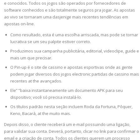
e conocidos. Todos os jogos são operados por fornecedores de
software conhecidos e são totalmente seguros pra jogar. As apostas
ao vivo se tornaram uma dasjenige mais recentes tendências em
apostas on-line.
Como resultado, esta é uma escolha arriscada, mas pode se tornar
lucrativa se um seu palpite estiver correto.
Produzimos sua campanha publicitária, editorial, videoclipe, guide e
mais um que precisar.
O Pin-up é o site de cassino e apostas esportivas onde as gente
podem jogar diversos dos jogos electronic partidas de cassino mais
recentes at the avançados.
Ele” “baixa instantaneamente um documento APK para seu
dispositivo; você só precisa instalá-lo.
Os títulos padrão nesta seção incluem Roda da Fortuna, Pôquer,
Keno, Bacará, at the muito mais.
Depois disso, o cliente receberá um e-mail possuindo uma ligação,
para validar sua conta. Deverá, portanto, clicar no link para confirmar o
email e a criação de conta. Todos os clientes querem um processo