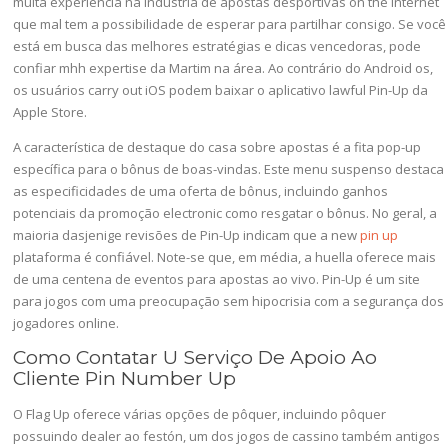
muita experiência na indústria de apostas desportivas on the internet
que mal tem a possibilidade de esperar para partilhar consigo. Se você
está em busca das melhores estratégias e dicas vencedoras, pode
confiar mhh expertise da Martim na área. Ao contrário do Android os,
os usuários carry out iOS podem baixar o aplicativo lawful Pin-Up da
Apple Store.
A característica de destaque do casa sobre apostas é a fita pop-up
específica para o bônus de boas-vindas. Este menu suspenso destaca
as especificidades de uma oferta de bônus, incluindo ganhos
potenciais da promoção electronic como resgatar o bônus. No geral, a
maioria dasjenige revisões de Pin-Up indicam que a new
pin up
plataforma é confiável. Note-se que, em média, a huella oferece mais
de uma centena de eventos para apostas ao vivo. Pin-Up é um site
para jogos com uma preocupação sem hipocrisia com a segurança dos
jogadores online.
Como Contatar U Serviço De Apoio Ao
Cliente Pin Number Up
O Flag Up oferece várias opções de pôquer, incluindo pôquer
possuindo dealer ao festón, um dos jogos de cassino também antigos