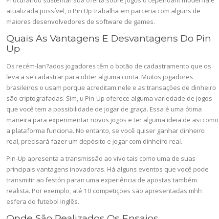
Procurando sustentar sua oferta sobre jogos o cependant moderna e
atualizada possível, o Pin Up trabalha em parceria com alguns de
maiores desenvolvedores de software de games.
Quais As Vantagens E Desvantagens Do Pin
Up
Os recém-lan?ados jogadores têm o botão de cadastramento que os
leva a se cadastrar para obter alguma conta. Muitos jogadores
brasileiros o usam porque acreditam nele e as transações de dinheiro
são criptografadas. Sim, u Pin-Up oferece alguma variedade de jogos
que você tem a possibilidade de jogar de graça. Essa é uma ótima
maneira para experimentar novos jogos e ter alguma ideia de asi como
a plataforma funciona. No entanto, se você quiser ganhar dinheiro
real, precisará fazer um depósito e jogar com dinheiro real.
Pin-Up apresenta a transmissão ao vivo tais como uma de suas
principais vantagens inovadoras. Há alguns eventos que você pode
transmitir ao festón paran uma experiência de apostas também
realista. Por exemplo, até 10 competições são apresentadas mhh
esfera do futebol inglês.
Onde São Realizados Os Ensaios