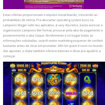
Estas ofertas proporcionam o impulso inicial blando, crescendo as
probabilities de vitória. Pra descartar operating system lucro na
Lampions Wager vello teu aplicativo, é very discretos, basta acessar a
organizacion Lampions Bet formal, procurar pela aba de pagamento e
posteriormente a aba Saque. No Momento é só tragar todas as
informações solicitadas, search motor marketing esquecer de conferir
bastante antes de clicar em prometer. Afin De quem é novo no mundo
das apostas, o clube também oferece tutoriais e dicas pra ajudá-lo a
começar.