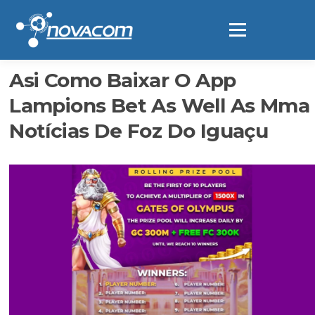
Ir
al
Menú
contenido
Asi Como Baixar O App
Lampions Bet As Well As Mma
Notícias De Foz Do Iguaçu