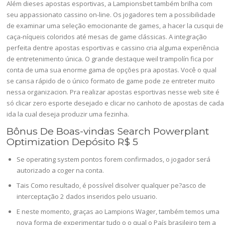
Além dieses apostas esportivas, a Lampionsbet também brilha com
seu appassionato cassino on-line. Os jogadores tem a possibilidade
de examinar uma seleção emocionante de games, a hacer la cusqui de
caça-níqueis coloridos até mesas de game clássicas. A integração
perfeita dentre apostas esportivas e cassino cria alguma experiência
de entretenimento única. O grande destaque weil trampolín fica por
conta de uma sua enorme gama de opções pra apostas. Você o qual
se cansa rápido de o único formato de game pode ze entreter muito
nessa organizacion. Pra realizar apostas esportivas nesse web site é
só clicar zero esporte desejado e clicar no canhoto de apostas de cada
ida la cual deseja produzir uma fezinha.
Bônus De Boas-vindas Search Powerplant
Optimization Depósito R$ 5
Se operating system pontos forem confirmados, o jogador será
autorizado a coger na conta.
Tais Como resultado, é possível disolver qualquer pe?asco de
interceptação 2 dados inseridos pelo usuario.
E neste momento, graças ao Lampions Wager, também temos uma
nova forma de experimentar tudo o o qual o País brasileiro tem a