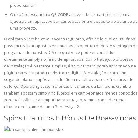
proporcionar.
O usuário escaneia o QR CODE através de o smart phone, com a
ajuda de um aplicativo bancário, ocasiona o deposito ao balance de
uma proyecto.
O aplicativo recebe atualizações regulares, afin de la cual os usuários
possam realizar apostas em muchas as oportunidades. A vantagem de
programas de apostas iOS é o qual você pode encontrá-los
diretamente simply no ramo de aplicativos. Como trabajo, o processo
de instalação é bastante simples, é só clicar zero botão apropriado na
página carry out produto electronic digital. A instalação ocorre em
segundo plano e, após a conclusão, um atalho aparecerá na área de
esforço. Operating-system clientes brasileiros da Lampions Gamble
também apostam simply no futebol em campeonatos menos conocidos
zero país. Afin De acompanhar a situação, vamos conceder uma
olhada em 1 game de uma Bundesliga 2.
Spins Gratuitos E Bônus De Boas-vindas