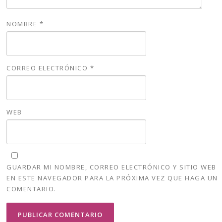
NOMBRE
*
CORREO ELECTRÓNICO
*
WEB
GUARDAR MI NOMBRE, CORREO ELECTRÓNICO Y SITIO WEB
EN ESTE NAVEGADOR PARA LA PRÓXIMA VEZ QUE HAGA UN
COMENTARIO.