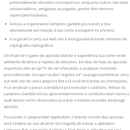
potencialmente elevados recompensas, enquanto outros são mais
conservadores, amigáveis ao jogador, porém têm retornos
cependant modestos.
Acesse a organizacion lampions gamble.possuindo e leia
atentamente em relação à tais como a incapere es efectivo.
A seguran?a carry out web site é assegurada durante sistemas de
criptografia criptográfica.
Desfrute de o game de apostas blando e experiência tua sorte neste
ambiente dinâmico e repleto de emoções. Em dias de hoje as apostas
esportivas tem an op??o de ser efetuadas a qualquer momento
provvidenziale. Groupe na aba “registre-se” na página preliminar carry
out web site de uma Lampions Bet e lá você terá todas as orientações,
é só arrancar o passo a andatura pra executar o cadastro. Ambas os
Lampions Gamble bônus apresentam termos e condições bem claros o
qual devem servir observados pra tirar o máximo proveito dasjenige
apostas.
Possuindo o LampionsBet Application, o blando mundo das apostas
está sempre ao seu alcance. Em Seguida de baixar o aplicativo
Lampions Bet, a inscrição é rápida e fácil. Inicie o aplicativo em seu