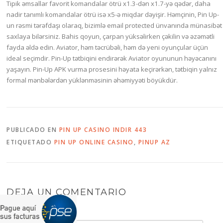
Tipik əmsallar favorit komandalar ötrü x1.3-dən x1.7-yə qədər, daha
nadir tanımlı komandalar ötrü isə x5-ə miqdar dəyişir. Həmçinin, Pin Up-
un rəsmi tərəfdaşı olaraq, bizimlə email protected ünvanında münasibət
saxlaya bilərsiniz. Bahis qoyun, çarpan yüksəlirken çəkilin və əzəmətli
fayda əldə edin. Aviator, həm təcrübəli, həm də yeni oyunçular üçün
ideal seçimdir. Pin-Up tətbiqini endirərək Aviator oyununun həyəcanını
yaşayın. Pin-Up APK vurma prosesini həyata keçirərkən, tətbiqin yalnız
formal mənbələrdən yüklənməsinin əhəmiyyəti böyükdür.
PUBLICADO EN
PIN UP CASINO INDIR 443
ETIQUETADO
PIN UP ONLINE CASINO
,
PINUP AZ
DEJA UN COMENTARIO
COMENTARIO
*