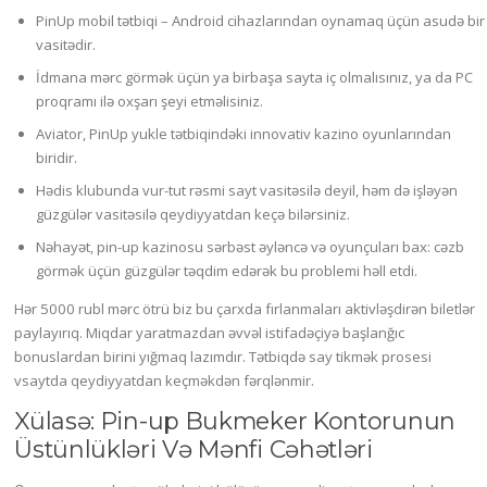
PinUp mobil tətbiqi – Android cihazlarından oynamaq üçün asudə bir
vasitədir.
İdmana mərc görmək üçün ya birbaşa sayta iç olmalısınız, ya da PC
proqramı ilə oxşarı şeyi etməlisiniz.
Aviator, PinUp yukle tətbiqindəki innovativ kazino oyunlarından
biridir.
Hədis klubunda vur-tut rəsmi sayt vasitəsilə deyil, həm də işləyən
güzgülər vasitəsilə qeydiyyatdan keçə bilərsiniz.
Nəhayət, pin-up kazinosu sərbəst əyləncə və oyunçuları bax: cəzb
görmək üçün güzgülər təqdim edərək bu problemi həll etdi.
Hər 5000 rubl mərc ötrü biz bu çarxda fırlanmaları aktivləşdirən biletlər
paylayırıq. Miqdar yaratmazdan əvvəl istifadəçiyə başlanğıc
bonuslardan birini yığmaq lazımdır. Tətbiqdə say tikmək prosesi
vsaytda qeydiyyatdan keçməkdən fərqlənmir.
Xülasə: Pin-up Bukmeker Kontorunun
Üstünlükləri Və Mənfi Cəhətləri