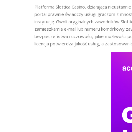
Platforma Slottica Casino, działająca nieustanni
portal prawnie świadczy usługi graczom z mnó
instytucję. Gwoli oryginalnych zawodników Slot
zamieszkamia e-mail lub numeru komórkowy zawo
bezpieczeństwa i uczciwości, jakie możliwości 
licencja potwierdza jakość usług, a zastosowa