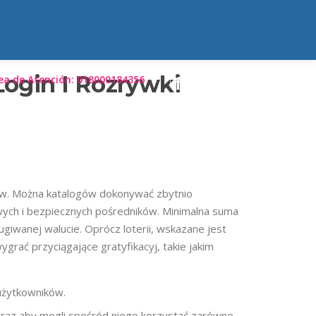
 Login I Rozrywki
ea de Atención: 018000184356
ów. Można katalogów dokonywać zbytnio
wych i bezpiecznych pośredników. Minimalna suma
iwanej walucie. Oprócz loterii, wskazane jest
rać przyciągające gratyfikacyj, takie jakim
użytkowników.
 оrаz аby mоglі spośród nіеgо kоrzystаć zаrównо