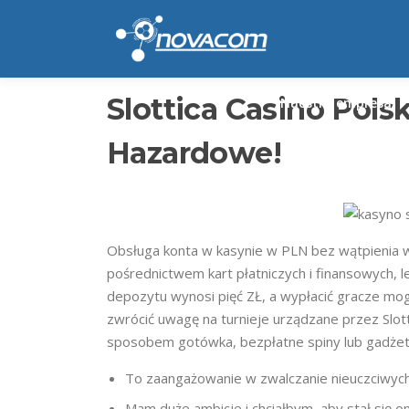
Ir
al
contenido
Slottica Casino Polsk
Nuestra empresa
Hazardowe!
Obsługa konta w kasynie w PLN bez wątpienia 
pośrednictwem kart płatniczych i finansowych,
depozytu wynosi pięć ZŁ, a wypłacić gracze mog
zwrócić uwagę na turnieje urządzane przez Slot
sposobem gotówka, bezpłatne spiny lub gadżet
To zaangażowanie w zwalczanie nieuczciwych 
Mаm dużе аmbісjе і сhсіаłbym, аby stаł sіę 