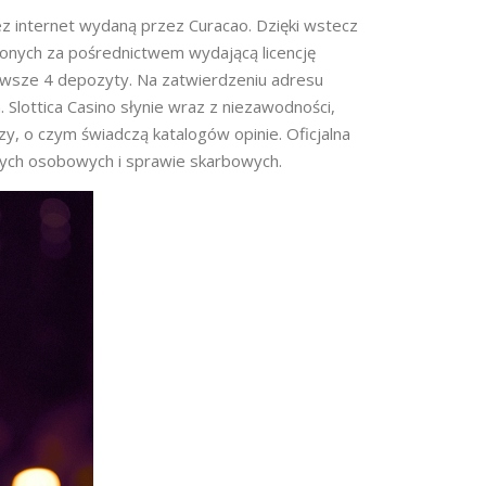
rzez internet wydaną przez Curacao. Dzięki wstecz
onych za pośrednictwem wydającą licencję
erwsze 4 depozyty. Na zatwierdzeniu adresu
lottica Casino słynie wraz z niezawodności,
y, o czym świadczą katalogów opinie. Oficjalna
nych osobowych i sprawie skarbowych.