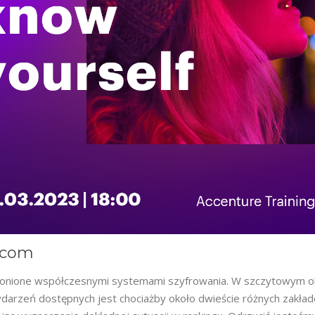
acom
onione współczesnymi systemami szyfrowania. W szczytowym okr
wydarzeń dostępnych jest chociażby około dwieście różnych zakł