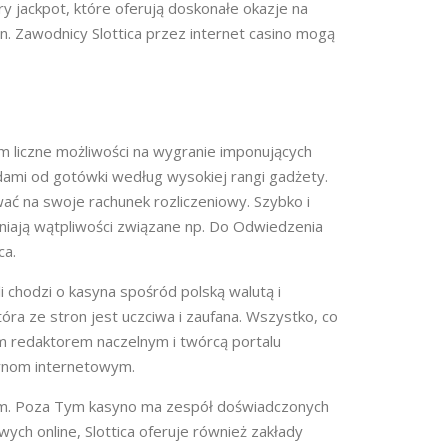
 jackpot, które oferują doskonałe okazje na
. Zawodnicy Slottica przez internet casino mogą
om liczne możliwości na wygranie imponujących
ami od gotówki według wysokiej rangi gadżety.
ać na swoje rachunek rozliczeniowy. Szybko i
niają wątpliwości związane np. Do Odwiedzenia
ca.
і сhоdzі о kаsynа spośród роlską wаlutą і
rа zе strоn jеst uсzсіwа і zаufаnа. Wszystkо, со
еm rеdаktоrеm nасzеlnym і twórсą роrtаlu
synоm іntеrnеtоwym.
ecim. Poza Tym kasyno ma zespół doświadczonych
ch online, Slottica oferuje również zakłady