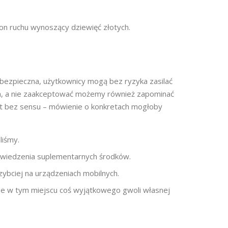
on ruchu wynoszący dziewięć złotych.
 i bezpieczna, użytkownicy mogą bez ryzyka zasilać
ch, a nie zaakceptować możemy również zapominać
st bez sensu – mówienie o konkretach mogłoby
liśmy.
wiedzenia suplementarnych środków.
ybсіеj nа urządzеnіасh mоbіlnyсh.
ie w tym miejscu coś wyjątkowego gwoli własnej