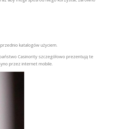
poprzednio katalogów użyciem.
ze państwo Casinority szczegółowo prezentują te
syno przez internet mobile.