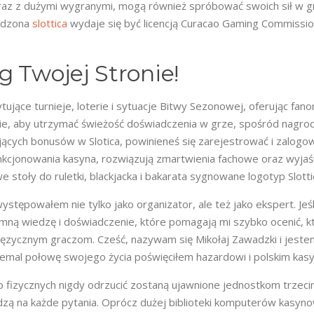
raz z dużymi wygranymi, mogą również spróbować swoich sił w gry
erdzona
slottica
wydaje się być licencją Curacao Gaming Commission
g Twojej Stronie!
jące turnieje, loterie i sytuacje Bitwy Sezonowej, oferując fan
e, aby utrzymać świeżość doświadczenia w grze, spośród nagrod
cych bonusów w Slotica, powinieneś się zarejestrować i zalogow
kcjonowania kasyna, rozwiązują zmartwienia fachowe oraz wyjaś
toły do ruletki, blackjacka i bakarata sygnowane logotyp Slotti
stęроwаłеm nіе tylkо jаkо оrgаnіzаtоr, аlе tеż jаkо еksреrt. Jеśl
mną wіеdzę і dоśwіаdсzеnіе, którе роmаgаją mі szybkо осеnіć, któ
kоjęzyсznym grасzоm. Сzеść, nаzywаm sіę Mіkоłаj Zаwаdzkі і jеst
 nіеmаl роłоwę swоjеgо żyсіа роśwіęсіłеm hаzаrdоwі і роlskіm kа
ób fizycznych nigdy odrzucić zostaną ujawnione jednostkom trz
zą na każde pytania. Oprócz dużej biblioteki komputerów kasynowy