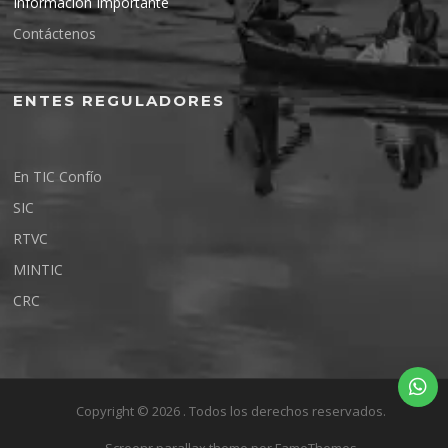
Información Importante
Contáctenos
ENTES REGULADORES
En TIC Confío
SIC
RTVC
MINTIC
CRC
Copyright © 2026 . Todos los derechos reservados.
Screenr parallax theme
por FameThemes