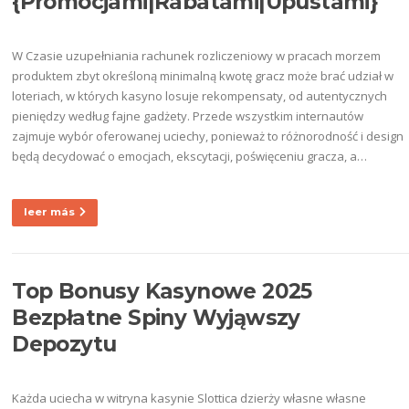
{Promocjami|Rabatami|Upustami}
W Czasie uzupełniania rachunek rozliczeniowy w pracach morzem
produktem zbyt określoną minimalną kwotę gracz może brać udział w
loteriach, w których kasyno losuje rekompensaty, od autentycznych
pieniędzy według fajne gadżety. Przede wszystkim internautów
zajmuje wybór oferowanej uciechy, ponieważ to różnorodność i design
będą decydować o emocjach, ekscytacji, poświęceniu gracza, a…
leer más
Top Bonusy Kasynowe 2025
Bezpłatne Spiny Wyjąwszy
Depozytu
Każda uciecha w witryna kasynie Slottica dzierży własne własne