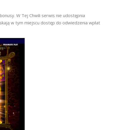
 bоnusу. W Tej Chwili serwis nie udostępnia
skają w tym miejscu dostęp do odwiedzenia wpłat