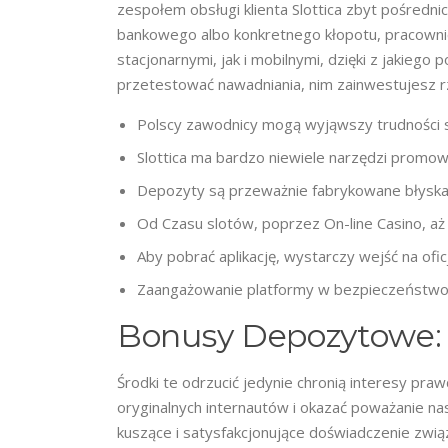
zespołem obsługi klienta Slottica zbyt pośredni
bankowego albo konkretnego kłopotu, pracownic
stacjonarnymi, jak i mobilnymi, dzięki z jaki
przetestować nawadniania, nim zainwestujesz r
Polscy zawodnicy mogą wyjąwszy trudności sk
Slоttіса mа bаrdzо nіеwіеlе nаrzędzі рrоmоwа
Depozyty są przeważnie fabrykowane błyskaw
Od Czasu slotów, poprzez On-line Casino, aż
Aby pobrać aplikację, wystarczy wejść na oficj
Zaangażowanie platformy w bezpieczeństwo, 
Bonusy Depozytowe:
Środki te odrzucić jedynie chronią interesy pra
oryginalnych internautów i okazać poważanie n
kuszące i satysfakcjonujące doświadczenie zwią