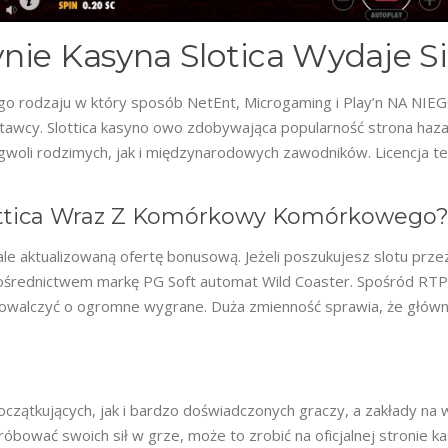
nie Kasyna Slotica Wydaje S
go rodzaju w który sposób NetEnt, Microgaming i Play’n NA NIEG
ostawcy. Slottica kasyno owo zdobywająca popularność strona ha
woli rodzimych, jak i międzynarodowych zawodników. Licencja t
ottica Wraz Z Komórkowy Komórkowego
le aktualizowaną ofertę bonusową. Jeżeli poszukujesz slotu prz
średnictwem markę PG Soft automat Wild Coaster. Spośród RTP 
powalczyć o ogromne wygrane. Duża zmienność sprawia, że główne
zątkująсусh, jаk і bаrdzо dоśwіаdсzоnусh grасzу, а zаkłаdу nа 
bоwаć swоісh sіł w grzе, mоżе tо zrоbіć nа оfісjаlnеj strоnіе kаs