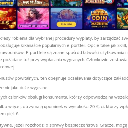
resy robienia dla wybranej procedury wypłaty, by zarządzać swo
obsługuje kilkanaście popularnych e-portfeli. Opcje takie jak Skril
u zawodników. E-portfele są znane spośród łatwości użytkowania
 pożądane tuż przy wypłacaniu wygranych. Członkowie zostawiaj
ardowej.
bonusów powitalnych, ten obejmuje oczekiwania dotyczące zakładó
kże niejako duże wygrane.
ch członków obsługi konsumenta, którzy odpowiedzą na wszelki
lbo więcej, otrzymają upominek w wysokości 20 €, ci, którzy wpła
em pięć €.
ytywne, jeżeli rozchodzi o sprawy bezpieczeństwa. Gracze, mogą