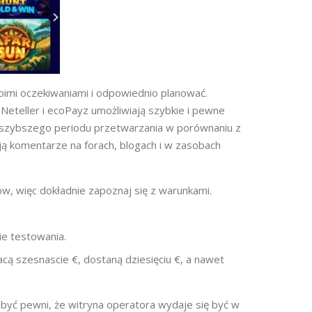
imi oczekiwaniami i odpowiednio planować.
l, Neteller i ecoPayz umożliwiają szybkie i pewne
 i szybszego periodu przetwarzania w porównaniu z
ą komentarze na forach, blogach i w zasobach
w, więc dokładnie zapoznaj się z warunkami.
e testowania.
cą szesnascie €, dostaną dziesięciu €, a nawet
 być pewni, że witryna operatora wydaje się być w