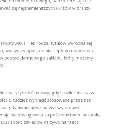
leżnie od momentu owego, bądź interesują Cię
ewać się najznamienitszych kursów w branży.
kryptowalut. Ten rodzaj tytułów wyróżnia się
go, wyjąwszy opuszczania ciepłego domostwa.
 w postaci darmowego zakładu, który możemy
ch.
ekać na szybkość umowy, gdyż rozliczenia są w
łacić, tudzież wypłacić stosowane przez nas
czas gdy awansujesz na wyższy stopień,
ydaje się obsługiwana za pośrednictwem autorską
ącu i sporo zakładów na żywo na rzecz