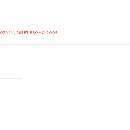
POZYTU
,
20BET PROMO CODE