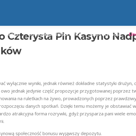
o Czterysta Pln Kasyno Nad
Planes
Información Importante
Contáctenos
Lín
aków
ć wyłącznie wyniki, jednak również dokładne statystyki drużyn
ine owo jednak jedynie część propozycje przygotowanej poprzez t
owania na ruletkach na żywo, prowadzonych poprzez prawdziwych
na rozpoczęciu danych spotkań. Dzięki temu możemy je obstawiać w 
ardzo atrakcyjna forma rozrywki, gdyż przysparza pani wiele em
ii.
kasynową społeczność bonusu wyjąwszy depozytu.