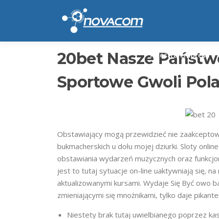
Ir
al
contenido
20bet Nasze Państw
Nuestra empresa
Sportowe Gwoli Pol
Obstawiający mogą przewidzieć nie zaakceptowa
bukmacherskich u dołu mojej dziurki. Sloty onl
obstawiania wydarzeń muzycznych oraz funkcjon
jest to tutaj sytuacje on-line uaktywniają się, 
aktualizowanymi kursami. Wydaje Się Być owo b
zmieniającymi się mnożnikami, tylko daje pikanter
Niestety brak tutaj uwielbianego poprzez 