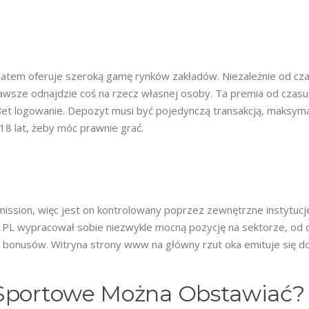
zatem oferuje szeroką gamę rynków zakładów. Niezależnie od cza
wsze odnajdzie coś na rzecz własnej osoby. Ta premia od czasu
et logowanie. Depozyt musi być pojedynczą transakcją, maksymaln
8 lat, żeby móc prawnie grać.
mission, więc jest on kontrolowany poprzez zewnętrzne instytu
 PL wypracował sobie niezwykle mocną pozycję na sektorze, od 
 bonusów. Witryna strony www na główny rzut oka emituje się doś
 Sportowe Można Obstawiać?