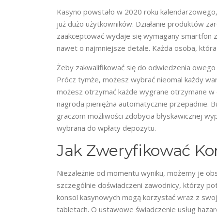
Kasyno powstało w 2020 roku kalendarzowego, a 
już dużo użytkowników. Działanie produktów zarów
zaakceptować wydaje się wymagany smartfon z na
nawet o najmniejsze detale. Każda osoba, która
Żeby zakwalifikować się do odwiedzenia owego
Prócz tymże, możesz wybrać nieomal każdy wari
możesz otrzymać każde wygrane otrzymane w obr
nagroda pieniężna automatycznie przepadnie. 
graczom możliwości zdobycia błyskawicznej wyp
wybrana do wpłaty depozytu.
Jak Zweryfikować Ko
Niezależnie od momentu wyniku, możemy je obsta
szczególnie doświadczeni zawodnicy, którzy po
konsol kasynowych mogą korzystać wraz z swoje
tabletach. O ustawowe świadczenie usług hazar