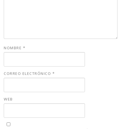
NOMBRE
*
CORREO ELECTRÓNICO
*
WEB