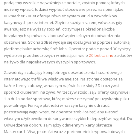
podajemy wszelkie najważniejsze portale, zbytnio pomocą których
możemy wpłacić, tudzież wypłacić stosowane przez nas pieniądze.
Bukmacher 20Bet oferuje również system VIP dla zawodników
kasynowych przez internet. Zbytnio każdym razem, wówczas gdy
awansujesz na wyższy stopień, otrzymujesz określoną liczbę
bezpłatnych spinów oraz bonusów pieniężnych do odwiedzenia
obstawienia. Strona 20Bet wydaje się obsługiwana poprzez autorską
platformę bukmacherską Soft-labs. Operator podaje ponad 30 tysięcy
wydarzeń przedmeczowych w miesiącu i wiele
20 bet casino
zakładów
na żywo dla najciekawszych dyscyplin sportowych.
Zawodnicy szukający kompletnego doświadczenia hazardowego
internetowego trafili we właściwe miejsce. Na stronie dostępne są
każde formy zabawy, w naszym najświeższe sloty 3D i rozrywki
spośród krupierami na żywo. W rzeczywistości, są 3 oferty kasynowe i
1-a duża podaż sportowa, którą możesz otrzymać po uzyskaniu pliku
powitalnego. Funkcje płatności w naszym kasynie odrzucić
pozostawiają wątpliwości, że operator zrobił całość, aby ułatwić
własnym użytkownikom dokonywanie szybkich depozytów i wypłat. Do
Odwiedzenia doboru są między odmiennymi karty płatnicze
Mastercard i Visa, płatności wraz z portmonetek kryptowalutowych,