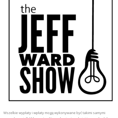
Wszelkie wypłaty i wpłaty mogą wykonywane być takimi samymi