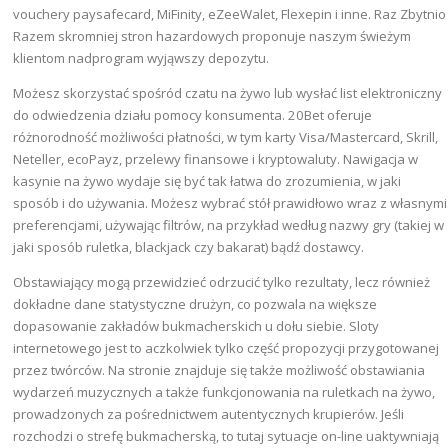
vouchery paysafecard, MiFinity, eZeeWalet, Flexepin i inne. Raz Zbytnio
Razem skromniej stron hazardowych proponuje naszym świeżym
klientom nadprogram wyjąwszy depozytu.
Możesz skorzystać spośród czatu na żywo lub wysłać list elektroniczny
do odwiedzenia działu pomocy konsumenta. 20Bet oferuje
różnorodność możliwości płatności, w tym karty Visa/Mastercard, Skrill,
Neteller, ecoPayz, przelewy finansowe i kryptowaluty. Nawigacja w
kasynie na żywo wydaje się być tak łatwa do zrozumienia, w jaki
sposób i do używania. Możesz wybrać stół prawidłowo wraz z własnymi
preferencjami, używając filtrów, na przykład według nazwy gry (takiej w
jaki sposób ruletka, blackjack czy bakarat) bądź dostawcy.
Obstawiający mogą przewidzieć odrzucić tylko rezultaty, lecz również
dokładne dane statystyczne drużyn, co pozwala na większe
dopasowanie zakładów bukmacherskich u dołu siebie. Sloty
internetowego jest to aczkolwiek tylko część propozycji przygotowanej
przez twórców. Na stronie znajduje się także możliwość obstawiania
wydarzeń muzycznych a także funkcjonowania na ruletkach na żywo,
prowadzonych za pośrednictwem autentycznych krupierów. Jeśli
rozchodzi o strefę bukmacherską, to tutaj sytuacje on-line uaktywniają