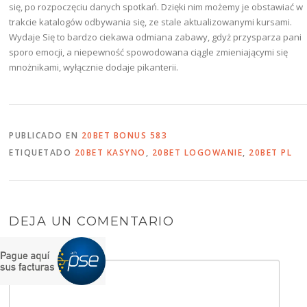
się, po rozpoczęciu danych spotkań. Dzięki nim możemy je obstawiać w
trakcie katalogów odbywania się, ze stale aktualizowanymi kursami.
Wydaje Się to bardzo ciekawa odmiana zabawy, gdyż przysparza pani
sporo emocji, a niepewność spowodowana ciągle zmieniającymi się
mnożnikami, wyłącznie dodaje pikanterii.
PUBLICADO EN
20BET BONUS 583
ETIQUETADO
20BET KASYNO
,
20BET LOGOWANIE
,
20BET PL
DEJA UN COMENTARIO
COMENTARIO
*