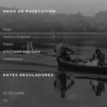
MENÚ DE NAVEGACIÓN
Inicio
Nuestra Empresa
Planes
Información Importante
Contáctenos
ENTES REGULADORES
En TIC Confío
SIC