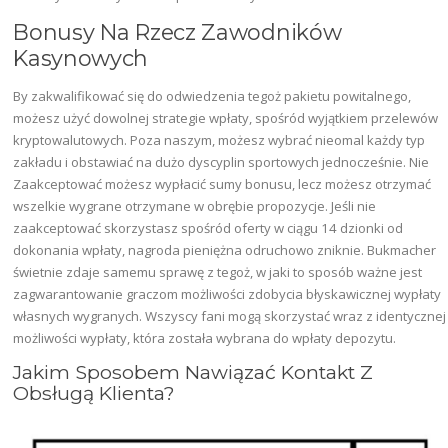
Bonusy Na Rzecz Zawodników
Kasynowych
By zakwalifikować się do odwiedzenia tegoż pakietu powitalnego,
możesz użyć dowolnej strategie wpłaty, spośród wyjątkiem przelewów
kryptowalutowych. Poza naszym, możesz wybrać nieomal każdy typ
zakładu i obstawiać na dużo dyscyplin sportowych jednocześnie. Nie
Zaakceptować możesz wypłacić sumy bonusu, lecz możesz otrzymać
wszelkie wygrane otrzymane w obrębie propozycje. Jeśli nie
zaakceptować skorzystasz spośród oferty w ciągu 14 dzionki od
dokonania wpłaty, nagroda pieniężna odruchowo zniknie. Bukmacher
świetnie zdaje samemu sprawę z tegoż, w jaki to sposób ważne jest
zagwarantowanie graczom możliwości zdobycia błyskawicznej wypłaty
własnych wygranych. Wszyscy fani mogą skorzystać wraz z identycznej
możliwości wypłaty, która została wybrana do wpłaty depozytu.
Jakim Sposobem Nawiązać Kontakt Z
Obsługą Klienta?